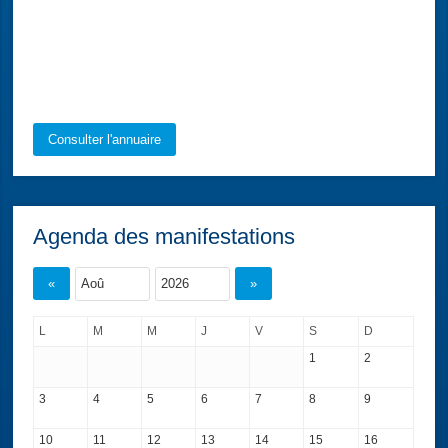
Consulter l'annuaire
Agenda des manifestations
«
»
L
M
M
J
V
S
D
1
2
3
4
5
6
7
8
9
10
11
12
13
14
15
16