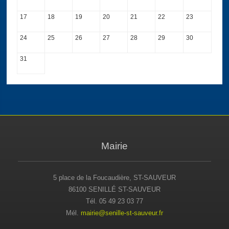
17
18
19
20
21
22
23
24
25
26
27
28
29
30
31
Mairie
5 place de la Foucaudière, ST-SAUVEUR
86100 SENILLÉ ST-SAUVEUR
Tél. 05 49 23 03 77
Mél.
mairie@senille-st-sauveur.fr