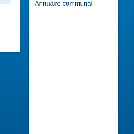
Annuaire communal
Coiffure Création
Salon de Coiffure, Féminin, Masculin