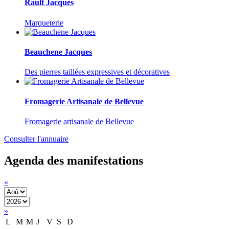
Rault Jacques
Marqueterie
Beauchene Jacques
Des pierres taillées expressives et décoratives
Fromagerie Artisanale de Bellevue
Fromagerie artisanale de Bellevue
Consulter l'annuaire
Agenda des manifestations
«
»
L
M
M
J
V
S
D