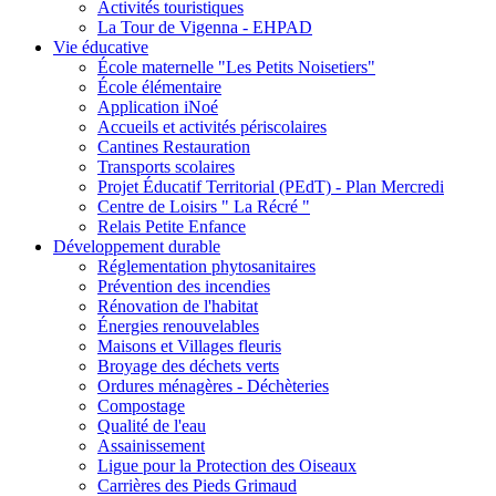
Activités touristiques
La Tour de Vigenna - EHPAD
Vie éducative
École maternelle "Les Petits Noisetiers"
École élémentaire
Application iNoé
Accueils et activités périscolaires
Cantines Restauration
Transports scolaires
Projet Éducatif Territorial (PEdT) - Plan Mercredi
Centre de Loisirs " La Récré "
Relais Petite Enfance
Développement durable
Réglementation phytosanitaires
Prévention des incendies
Rénovation de l'habitat
Énergies renouvelables
Maisons et Villages fleuris
Broyage des déchets verts
Ordures ménagères - Déchèteries
Compostage
Qualité de l'eau
Assainissement
Ligue pour la Protection des Oiseaux
Carrières des Pieds Grimaud