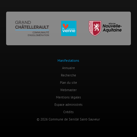
Manifestations
Annuaire
Recherche
Plan du site
Webmaster
Mentions légales
Espace administrés
Crédits
© 2026 Commune de Senillé Saint-Sauveur