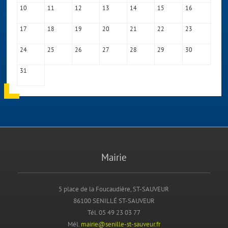
10
11
12
13
14
15
16
17
18
19
20
21
22
23
24
25
26
27
28
29
30
31
Mairie
5 place de la Foucaudière, ST-SAUVEUR
86100 SENILLÉ ST-SAUVEUR
Tél. 05 49 23 03 77
Mél.
mairie@senille-st-sauveur.fr