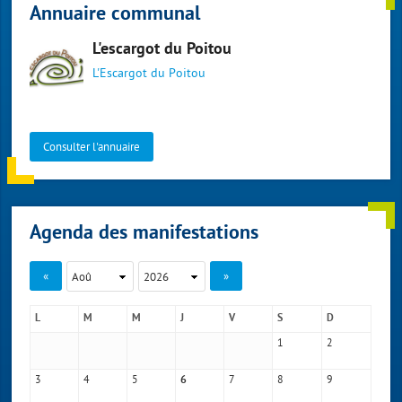
Annuaire communal
L'escargot du Poitou
L'Escargot du Poitou
Consulter l'annuaire
Agenda des manifestations
«
»
L
M
M
J
V
S
D
1
2
3
4
5
7
8
9
6