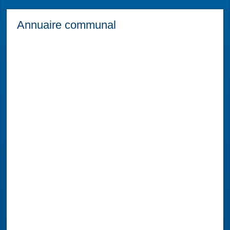
Annuaire communal
François Luciani
Réalisateur, scénariste, écrivain...