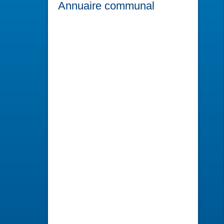
Annuaire communal
Azimi Noëlle et Jamal
Peintures sur porcelaine