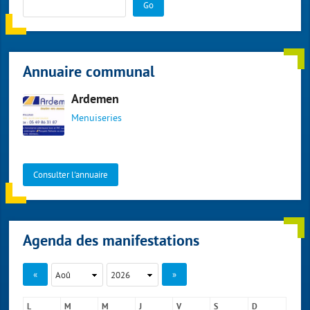
Go
Annuaire communal
Ardemen
Menuiseries
Consulter l'annuaire
Agenda des manifestations
«
»
L
M
M
J
V
S
D