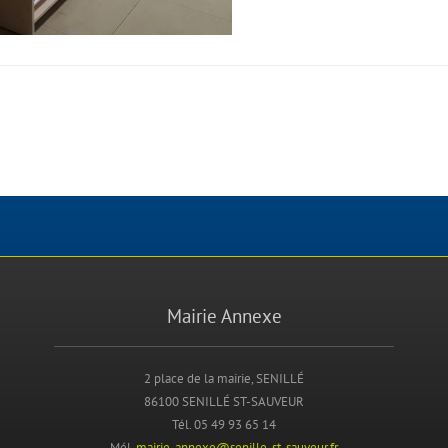
Mairie Annexe
2 place de la mairie, SENILLÉ
86100 SENILLÉ ST-SAUVEUR
Tél. 05 49 93 65 14
Mél.
mairie-annexe@senille-st-sauveur.fr