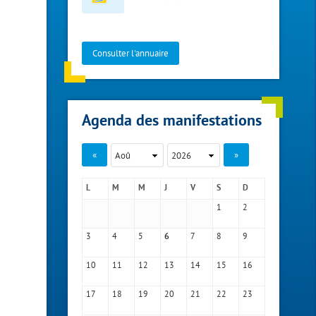
Consulter l'annuaire
Agenda des manifestations
«
»
L
M
M
J
V
S
D
1
2
3
4
5
7
8
9
6
10
11
12
13
14
15
16
17
18
19
20
21
22
23