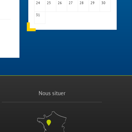
24
25
26
27
28
29
30
31
Nous situer