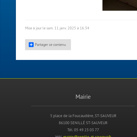
Mise à jour le sam. 11 janv. 2025 à 16:34
Partager ce contenu
Mairie
5 place de la Foucaudière, ST-SAUVEUR
86100 SENILLÉ ST-SAUVEUR
Tél. 05 49 23 03 77
Mél.
mairie@senille-st-sauveur.fr