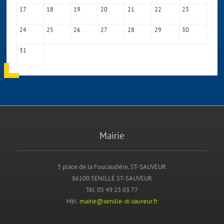
17
18
19
20
21
22
23
24
25
26
27
28
29
30
31
Mairie
5 place de la Foucaudière, ST-SAUVEUR
86100 SENILLÉ ST-SAUVEUR
Tél. 05 49 23 03 77
Mél.
mairie@senille-st-sauveur.fr