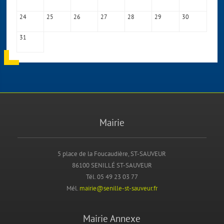
24
25
26
27
28
29
30
31
Mairie
5 place de la Foucaudière, ST-SAUVEUR
86100 SENILLÉ ST-SAUVEUR
Tél. 05 49 23 03 77
Mél.
mairie@senille-st-sauveur.fr
Mairie Annexe