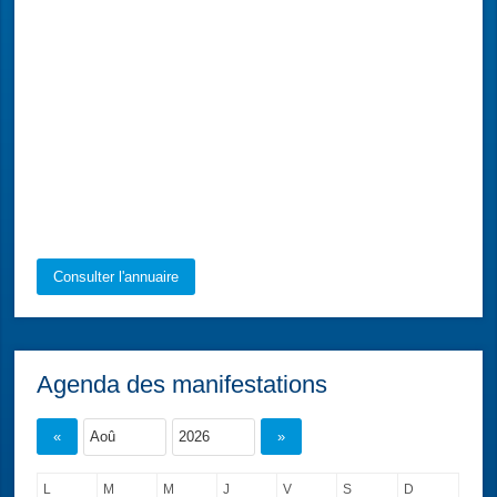
Consulter l'annuaire
Agenda des manifestations
«
»
L
M
M
J
V
S
D