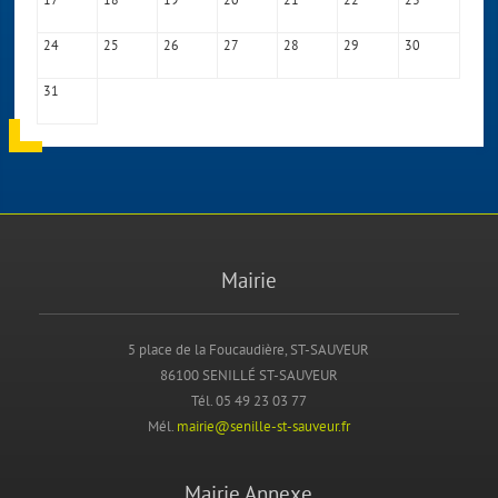
24
25
26
27
28
29
30
31
Mairie
5 place de la Foucaudière, ST-SAUVEUR
86100 SENILLÉ ST-SAUVEUR
Tél. 05 49 23 03 77
Mél.
mairie@senille-st-sauveur.fr
Mairie Annexe