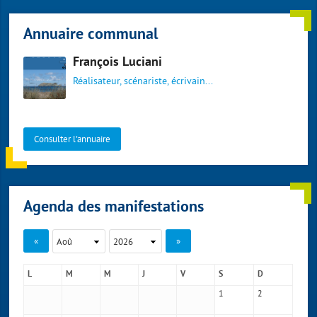
Annuaire communal
François Luciani
Réalisateur, scénariste, écrivain...
Consulter l'annuaire
Agenda des manifestations
«
»
L
M
M
J
V
S
D
1
2