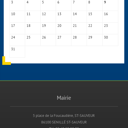
3
4
5
6
7
8
9
10
11
12
13
14
15
16
17
18
19
20
21
22
23
24
25
26
27
28
29
30
31
Mairie
5 place de la Foucaudière, ST-SAUVEUR
86100 SENILLÉ ST-SAUVEUR