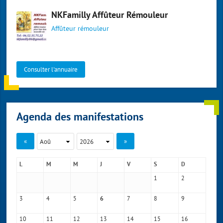
NKFamilly Affûteur Rémouleur
Affûteur rémouleur
Consulter l'annuaire
Agenda des manifestations
«
»
L
M
M
J
V
S
D
1
2
3
4
5
7
8
9
6
10
11
12
13
14
15
16