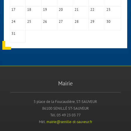
17
18
19
20
21
22
23
24
25
26
27
28
29
30
31
Mairie
5 place de la Foucaudière, ST-SAUVEUR
86100 SENILLÉ ST-SAUVEUR
Tél. 05 49 23 03 77
Mél.
mairie@senille-st-sauveur.fr