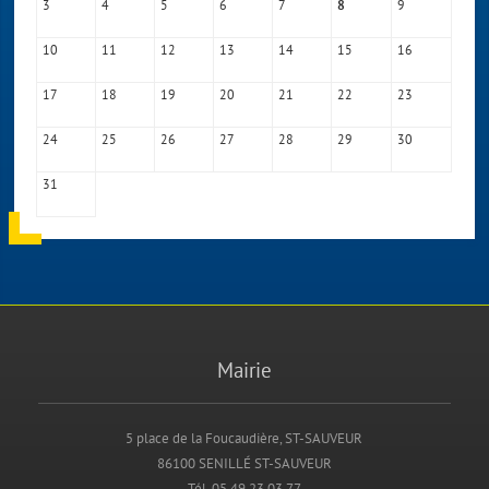
3
4
5
6
7
9
8
10
11
12
13
14
15
16
17
18
19
20
21
22
23
24
25
26
27
28
29
30
31
Mairie
5 place de la Foucaudière, ST-SAUVEUR
86100 SENILLÉ ST-SAUVEUR
Tél. 05 49 23 03 77