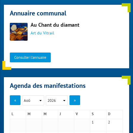
Annuaire communal
Au Chant du diamant
Art du Vitrail
Consulter l'annuaire
Agenda des manifestations
«
»
L
M
M
J
V
S
D
1
2