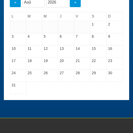
«
»
L
M
M
J
V
S
D
1
2
3
4
5
6
7
8
9
10
11
12
13
14
15
16
17
18
19
20
21
22
23
24
25
26
27
28
29
30
31