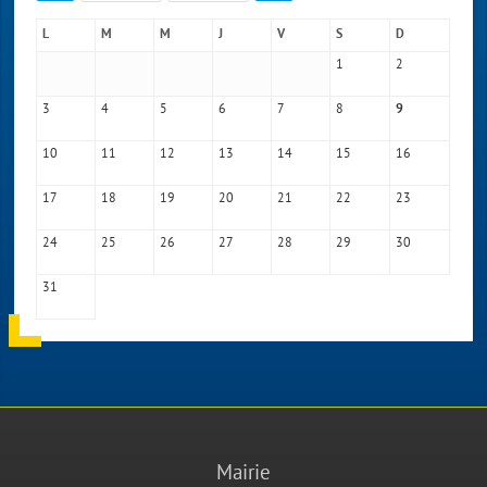
L
M
M
J
V
S
D
1
2
3
4
5
6
7
8
9
10
11
12
13
14
15
16
17
18
19
20
21
22
23
24
25
26
27
28
29
30
31
Mairie