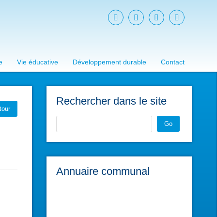
e
Vie éducative
Développement durable
Contact
Rechercher dans le site
tour
Go
Annuaire communal
L'Asso du Groupir
L'Asso du Groupir