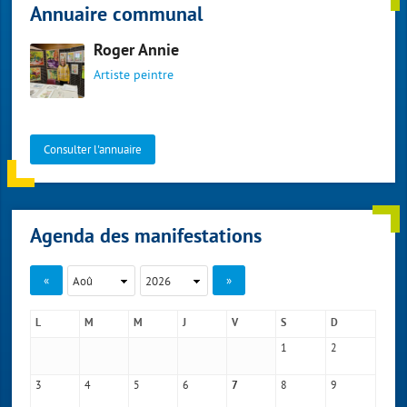
Annuaire communal
Roger Annie
Artiste peintre
Consulter l'annuaire
Agenda des manifestations
«
»
L
M
M
J
V
S
D
1
2
3
4
5
6
8
9
7