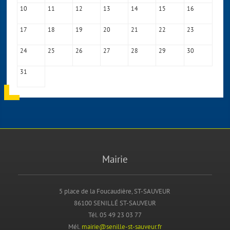
10
11
12
13
14
15
16
17
18
19
20
21
22
23
24
25
26
27
28
29
30
31
Mairie
5 place de la Foucaudière, ST-SAUVEUR
86100 SENILLÉ ST-SAUVEUR
Tél. 05 49 23 03 77
Mél.
mairie@senille-st-sauveur.fr