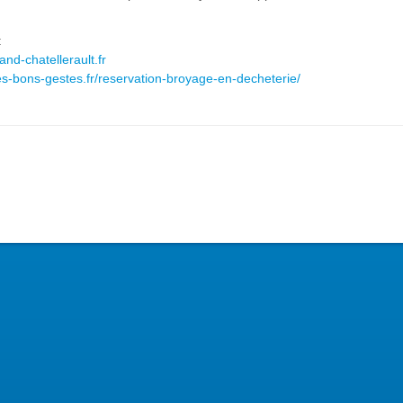
:
d-chatellerault.fr
les-bons-gestes.fr/reservation-broyage-en-decheterie/