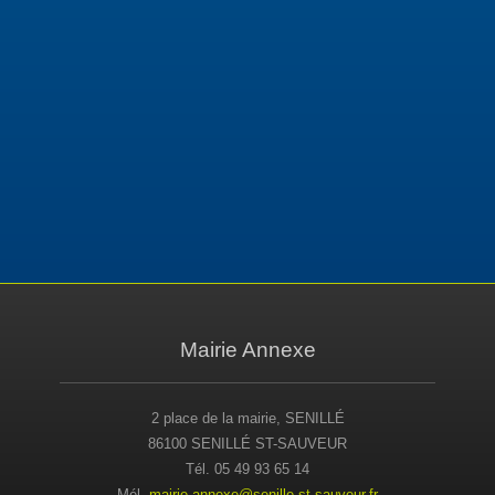
Mairie Annexe
2 place de la mairie, SENILLÉ
86100 SENILLÉ ST-SAUVEUR
Tél. 05 49 93 65 14
Mél.
mairie-annexe@senille-st-sauveur.fr