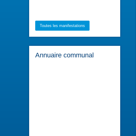
Toutes les manifestations
Annuaire communal
Chambres d'hôtes La
Girauderie
Bienvenue dans cette longère
où le calme et la nature prédominent...