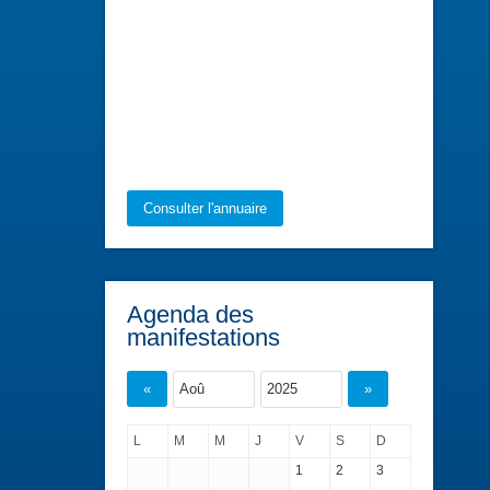
Consulter l'annuaire
Agenda des
manifestations
«
»
L
M
M
J
V
S
D
1
2
3