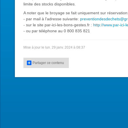
limite des stocks disponibles.
A noter que le broyage se fait uniquement sur réservation
- par mail à l'adresse suivante:
preventiondesdechets@gran
- sur le site par-ici-les-bons-gestes.fr :
http://www.par-ici-
- ou par téléphone au 0 800 835 821
Mise à jour le lun. 29 janv. 2024 à 08:37
Partager ce contenu