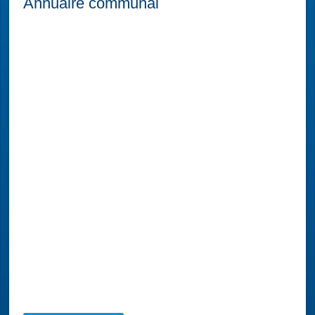
Annuaire communal
La Fabric' d'Alice
Production artisanale de pâtes alimentaires à
partir du blé dur de l'exploitation